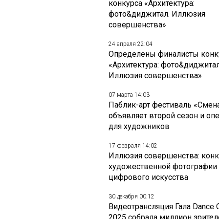
конкурса «Архитектура:
фото&диджитал. Иллюзия
совершенства»
24 апреля 22:04
Определены финалисты конк
«Архитектура: фото&диджитал
Иллюзия совершенства»
07 марта 14:03
Паблик-арт фестиваль «Смен
объявляет второй сезон и оп
для художников
17 февраля 14:02
Иллюзия совершенства: конк
художественной фотографии
цифрового искусства
30 декабря 00:12
Видеотрансляция Гала Dance 
2025 собрала миллион зрител