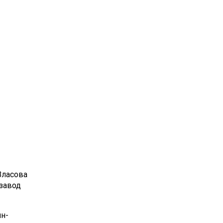
Власова
нзавод
н-