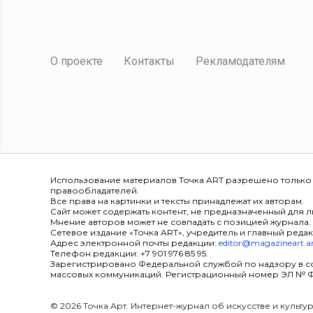
О проекте
Контакты
Рекламодателям
Использование материалов Точка ART разрешено только
правообладателей.
Все права на картинки и тексты принадлежат их авторам.
Сайт может содержать контент, не предназначенный для ли
Мнение авторов может не совпадать с позицией журнала.
Сетевое издание «Точка ART», учредитель и главный редак
Адрес электронной почты редакции:
editor@magazineart.a
Телефон редакции: +7 901 976 85 95.
Зарегистрировано Федеральной службой по надзору в с
массовых коммуникаций. Регистрационный номер ЭЛ № ФС 7
© 2026 Точка Арт. Интернет-журнал об искусстве и культ