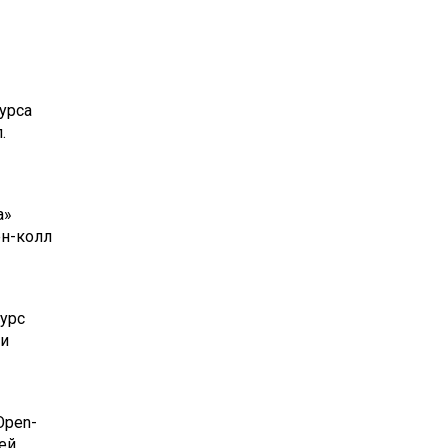
урса
.
а»
ен-колл
урс
 и
Open-
ей