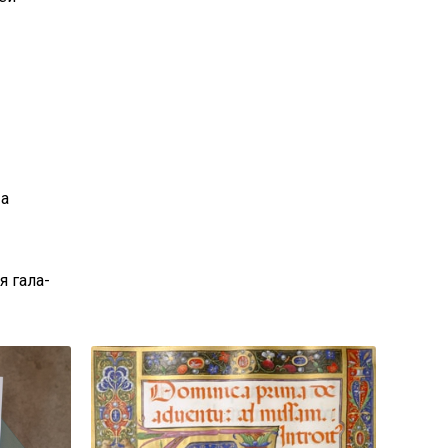
 а
я гала-