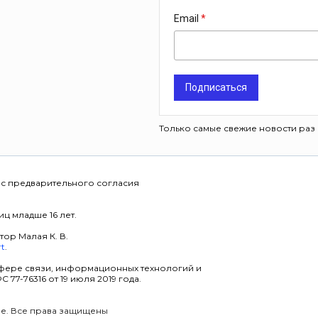
Email
Подписаться
Только самые свежие новости раз 
 с предварительного согласия
ц младше 16 лет.
тор Малая К. В.
rt
.
фере связи, информационных технологий и
7-76316 от 19 июля 2019 года.
уре. Все права защищены