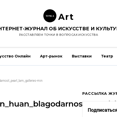
Ar
t
ТОЧК
А
НТЕРНЕТ-ЖУРНАЛ ОБ ИСКУССТВЕ И КУЛЬТУ
РАССТАВЛЯЕМ ТОЧКИ В ВОПРОСАХ ИСКУССТВА
усство Онлайн
Арт-рынок
Выставки
Театр
rnost_pearl_lam_galleries-min
РАССЫЛКА ЖУР
_huan_blagodarnost_pearl_l
Подписаться