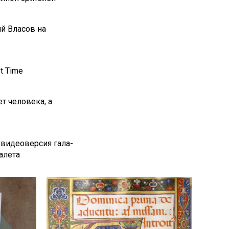
й Власов на
st Time
т человека, а
 видеоверсия гала-
алета