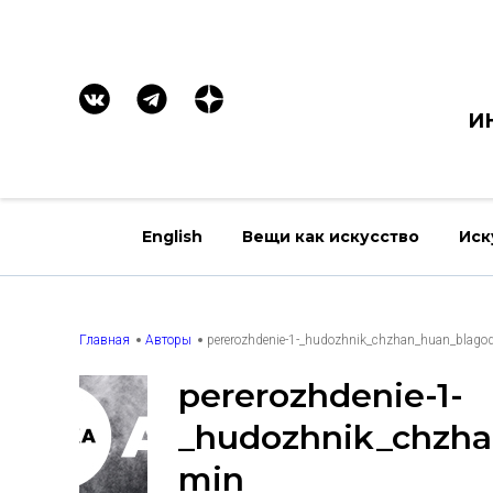
И
English
Вещи как искусство
Иск
Главная
Авторы
pererozhdenie-1-_hudozhnik_chzhan_huan_blagoda
pererozhdenie-1-
_hudozhnik_chzhan
min