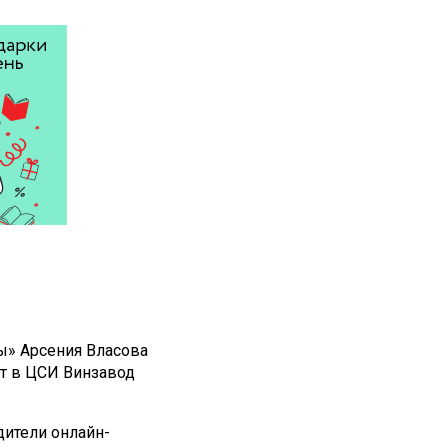
ы» Арсения Власова
рт в ЦСИ Винзавод
ители онлайн-