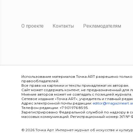
О проекте
Контакты
Рекламодателям
Использование материалов Точка ART разрешено только
правообладателей.
Все права на картинки и тексты принадлежат их авторам.
Сайт может содержать контент, не предназначенный для ли
Мнение авторов может не совпадать с позицией журнала.
Сетевое издание «Точка ART», учредитель и главный редак
Адрес электронной почты редакции:
editor@magazineart.a
Телефон редакции: +7 901 976 85 95.
Зарегистрировано Федеральной службой по надзору в с
массовых коммуникаций. Регистрационный номер ЭЛ № ФС 7
© 2026 Точка Арт. Интернет-журнал об искусстве и культ