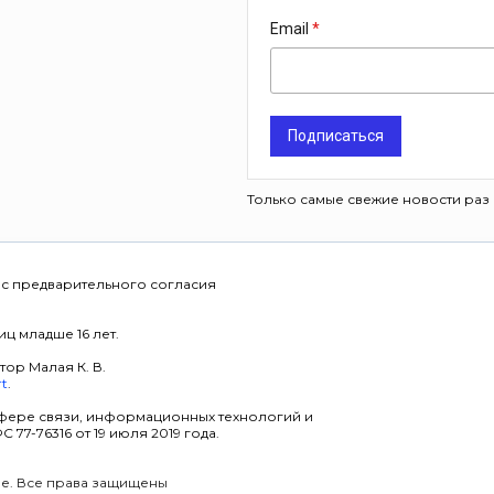
Email
Подписаться
Только самые свежие новости раз 
 с предварительного согласия
ц младше 16 лет.
тор Малая К. В.
rt
.
фере связи, информационных технологий и
7-76316 от 19 июля 2019 года.
уре. Все права защищены