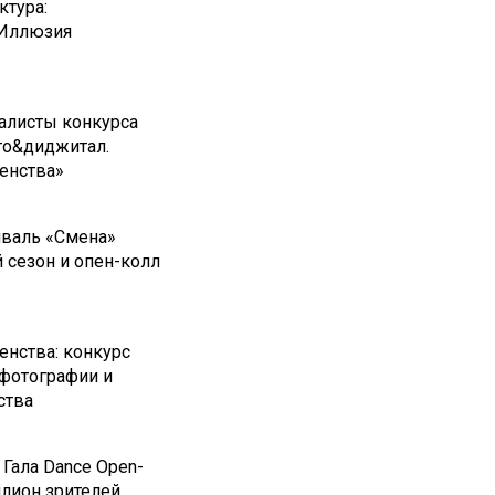
ктура:
 Иллюзия
алисты конкурса
то&диджитал.
енства»
иваль «Смена»
 сезон и опен-колл
нства: конкурс
фотографии и
ства
Гала Dance Open-
ллион зрителей