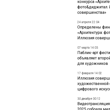
конкурса «Архите
фото&диджитал.
совершенства»
24 апреля 22:04
Определены фин
«Архитектура: фо
Иллюзия соверш
07 марта 14:03
Паблик-арт фест
объявляет второй
для художников
17 февраля 14:02
Иллюзия соверше
художественной 
цифрового искус
30 декабря 00:12
Видеотрансляция 
2025 собрала ми