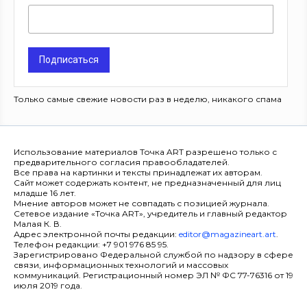
Подписаться
Только самые свежие новости раз в неделю, никакого спама
Использование материалов Точка ART разрешено только с
предварительного согласия правообладателей.
Все права на картинки и тексты принадлежат их авторам.
Сайт может содержать контент, не предназначенный для лиц
младше 16 лет.
Мнение авторов может не совпадать с позицией журнала.
Сетевое издание «Точка ART», учредитель и главный редактор
Малая К. В.
Адрес электронной почты редакции:
editor@magazineart.art
.
Телефон редакции: +7 901 976 85 95.
Зарегистрировано Федеральной службой по надзору в сфере
связи, информационных технологий и массовых
коммуникаций. Регистрационный номер ЭЛ № ФС 77-76316 от 19
июля 2019 года.