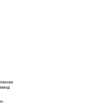
Власова
нзавод
н-