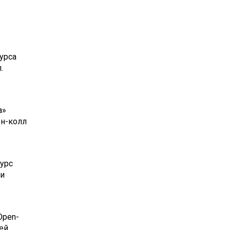
урса
.
а»
ен-колл
урс
 и
Open-
ей