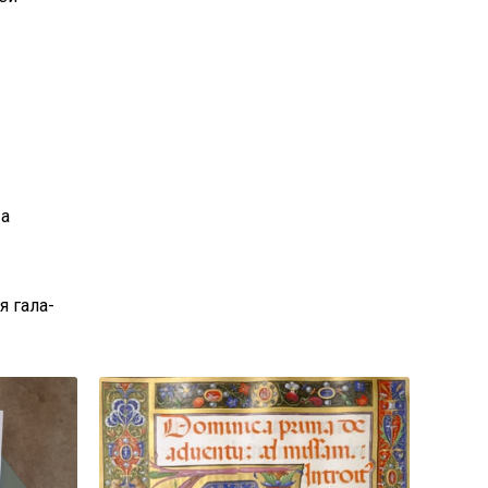
 а
я гала-