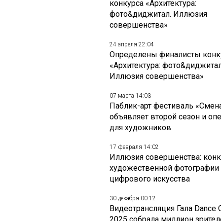
конкурса «Архитектура:
фото&диджитал. Иллюзия
совершенства»
24 апреля 22:04
Определены финалисты конк
«Архитектура: фото&диджитал
Иллюзия совершенства»
07 марта 14:03
Паблик-арт фестиваль «Смен
объявляет второй сезон и оп
для художников
17 февраля 14:02
Иллюзия совершенства: конк
художественной фотографии
цифрового искусства
30 декабря 00:12
Видеотрансляция Гала Dance 
2025 собрала миллион зрител