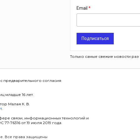
Email
Подписаться
Только самые свежие новости раз 
 с предварительного согласия
ц младше 16 лет.
тор Малая К. В.
rt
.
фере связи, информационных технологий и
7-76316 от 19 июля 2019 года.
уре. Все права защищены