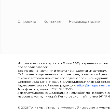
О проекте
Контакты
Рекламодателям
Использование материалов Точка ART разрешено только
правообладателей.
Все права на картинки и тексты принадлежат их авторам.
Сайт может содержать контент, не предназначенный для ли
Мнение авторов может не совпадать с позицией журнала.
Сетевое издание «Точка ART», учредитель и главный редак
Адрес электронной почты редакции:
editor@magazineart.a
Телефон редакции: +7 901 976 85 95.
Зарегистрировано Федеральной службой по надзору в с
массовых коммуникаций. Регистрационный номер ЭЛ № ФС 7
© 2026 Точка Арт. Интернет-журнал об искусстве и культ