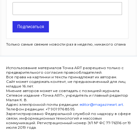
Подписаться
Только самые свежие новости раз в неделю, никакого спама
Использование материалов Точка ART разрешено только с
предварительного согласия правообладателей.
Все права на картинки и тексты принадлежат их авторам.
Сайт может содержать контент, не предназначенный для лиц
младше 16 лет.
Мнение авторов может не совпадать с позицией журнала.
Сетевое издание «Точка ART», учредитель и главный редактор
Малая К. В.
Адрес электронной почты редакции:
editor@magazineart.art
.
Телефон редакции: +7 901 976 85 95.
Зарегистрировано Федеральной службой по надзору в сфере
связи, информационных технологий и массовых
коммуникаций. Регистрационный номер ЭЛ № ФС 77-76316 от 19
июля 2019 года.