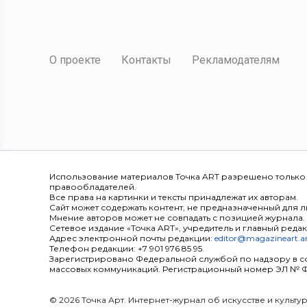
О проекте
Контакты
Рекламодателям
Использование материалов Точка ART разрешено только
правообладателей.
Все права на картинки и тексты принадлежат их авторам.
Сайт может содержать контент, не предназначенный для ли
Мнение авторов может не совпадать с позицией журнала.
Сетевое издание «Точка ART», учредитель и главный редак
Адрес электронной почты редакции:
editor@magazineart.a
Телефон редакции: +7 901 976 85 95.
Зарегистрировано Федеральной службой по надзору в с
массовых коммуникаций. Регистрационный номер ЭЛ № ФС 7
© 2026 Точка Арт. Интернет-журнал об искусстве и культ