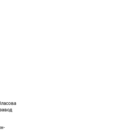
Власова
нзавод
н-