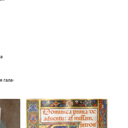
 а
я гала-