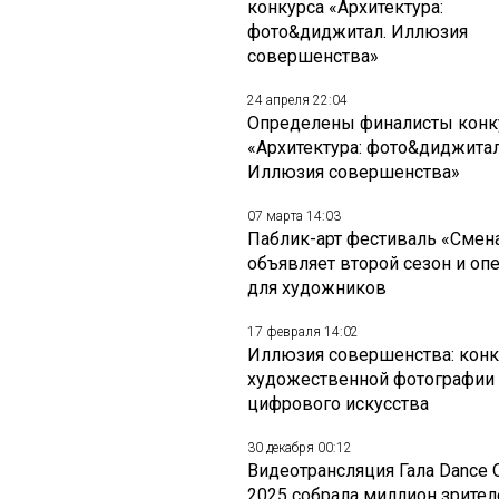
конкурса «Архитектура:
фото&диджитал. Иллюзия
совершенства»
24 апреля 22:04
Определены финалисты конк
«Архитектура: фото&диджитал
Иллюзия совершенства»
07 марта 14:03
Паблик-арт фестиваль «Смен
объявляет второй сезон и оп
для художников
17 февраля 14:02
Иллюзия совершенства: конк
художественной фотографии
цифрового искусства
30 декабря 00:12
Видеотрансляция Гала Dance 
2025 собрала миллион зрител