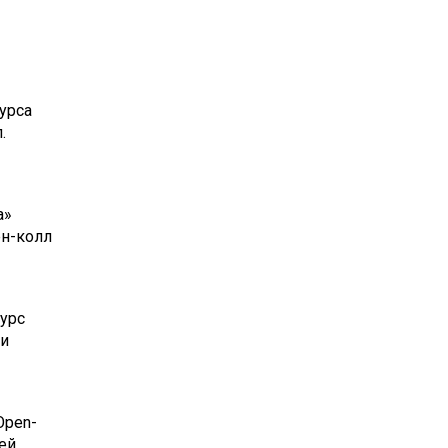
урса
.
а»
ен-колл
урс
 и
Open-
ей