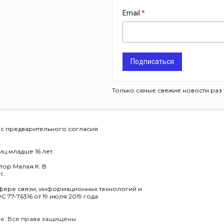
Email
Подписаться
Только самые свежие новости раз 
 с предварительного согласия
ц младше 16 лет.
тор Малая К. В.
rt
.
фере связи, информационных технологий и
7-76316 от 19 июля 2019 года.
уре. Все права защищены