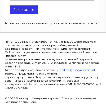
Подписаться
Только самые свежие новости раз в неделю, никакого спама
Использование материалов Точка ART разрешено только с
предварительного согласия правообладателей.
Все права на картинки и тексты принадлежат их авторам.
Сайт может содержать контент, не предназначенный для лиц
младше 16 лет.
Мнение авторов может не совпадать с позицией журнала.
Сетевое издание «Точка ART», учредитель и главный редактор
Малая К. В.
Адрес электронной почты редакции:
editor@magazineart.art
.
Телефон редакции: +7 901 976 85 95.
Зарегистрировано Федеральной службой по надзору в сфере
связи, информационных технологий и массовых
коммуникаций. Регистрационный номер ЭЛ № ФС 77-76316 от 19
июля 2019 года.
© 2026 Точка Арт. Интернет-журнал об искусстве и культуре.
Все права защищены