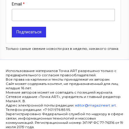
Email
Подписаться
Только самые свежие новости раз в неделю, никакого спама
Использование материалов Точка ART разрешено только с
предварительного согласия правообладателей.
Все права на картинки и тексты принадлежат их авторам.
Сайт может содержать контент, не предназначенный для лиц
младше 16 лет.
Мнение авторов может не совпадать с позицией журнала.
Сетевое издание «Точка ART», учредитель и главный редактор
Малая К. В.
Адрес электронной почты редакции:
editor@magazineart.art
.
Телефон редакции: +7 901 976 85 95.
Зарегистрировано Федеральной службой по надзору в сфере
связи, информационных технологий и массовых
коммуникаций. Регистрационный номер ЭЛ № ФС 77-76316 от 19
июля 2019 года.