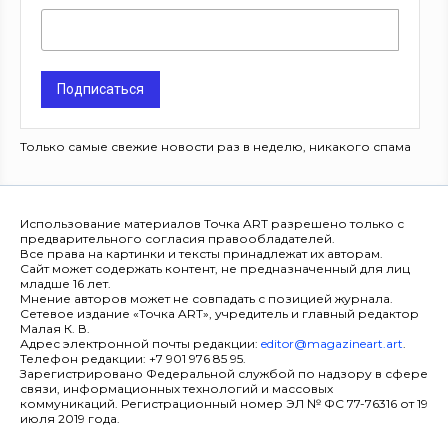
Подписаться
Только самые свежие новости раз в неделю, никакого спама
Использование материалов Точка ART разрешено только с
предварительного согласия правообладателей.
Все права на картинки и тексты принадлежат их авторам.
Сайт может содержать контент, не предназначенный для лиц
младше 16 лет.
Мнение авторов может не совпадать с позицией журнала.
Сетевое издание «Точка ART», учредитель и главный редактор
Малая К. В.
Адрес электронной почты редакции:
editor@magazineart.art
.
Телефон редакции: +7 901 976 85 95.
Зарегистрировано Федеральной службой по надзору в сфере
связи, информационных технологий и массовых
коммуникаций. Регистрационный номер ЭЛ № ФС 77-76316 от 19
июля 2019 года.