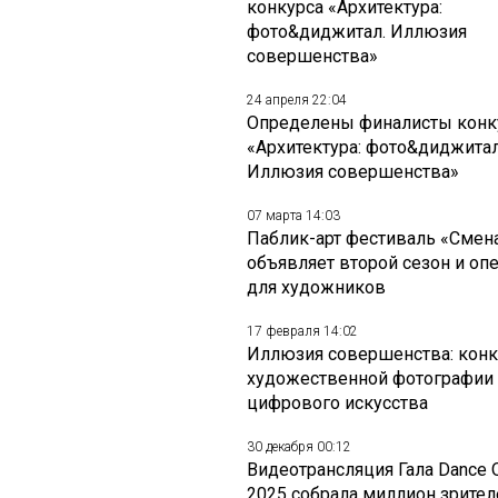
конкурса «Архитектура:
фото&диджитал. Иллюзия
совершенства»
24 апреля 22:04
Определены финалисты конк
«Архитектура: фото&диджитал
Иллюзия совершенства»
07 марта 14:03
Паблик-арт фестиваль «Смен
объявляет второй сезон и оп
для художников
17 февраля 14:02
Иллюзия совершенства: конк
художественной фотографии
цифрового искусства
30 декабря 00:12
Видеотрансляция Гала Dance 
2025 собрала миллион зрител