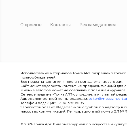
О проекте
Контакты
Рекламодателям
Использование материалов Точка ART разрешено только
правообладателей.
Все права на картинки и тексты принадлежат их авторам.
Сайт может содержать контент, не предназначенный для ли
Мнение авторов может не совпадать с позицией журнала.
Сетевое издание «Точка ART», учредитель и главный редак
Адрес электронной почты редакции:
editor@magazineart.a
Телефон редакции: +7 901 976 85 95.
Зарегистрировано Федеральной службой по надзору в с
массовых коммуникаций. Регистрационный номер ЭЛ № ФС 7
© 2026 Точка Арт. Интернет-журнал об искусстве и культ