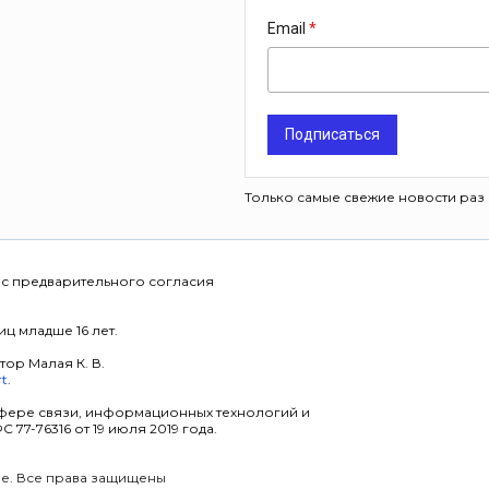
Email
Подписаться
Только самые свежие новости раз 
 с предварительного согласия
ц младше 16 лет.
тор Малая К. В.
rt
.
фере связи, информационных технологий и
7-76316 от 19 июля 2019 года.
уре. Все права защищены