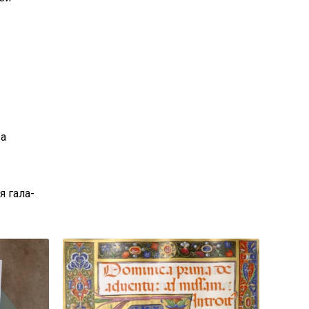
 а
я гала-