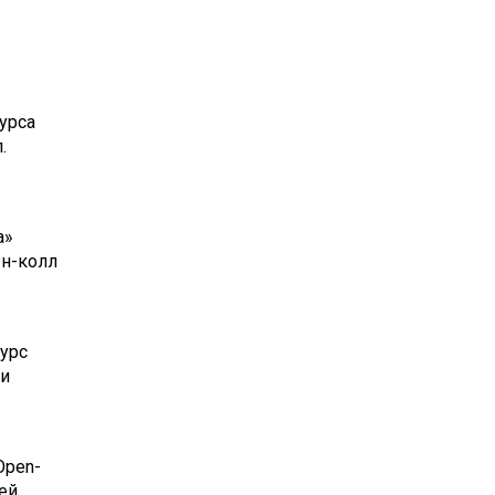
урса
.
а»
ен-колл
урс
 и
Open-
ей