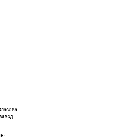
Власова
нзавод
н-