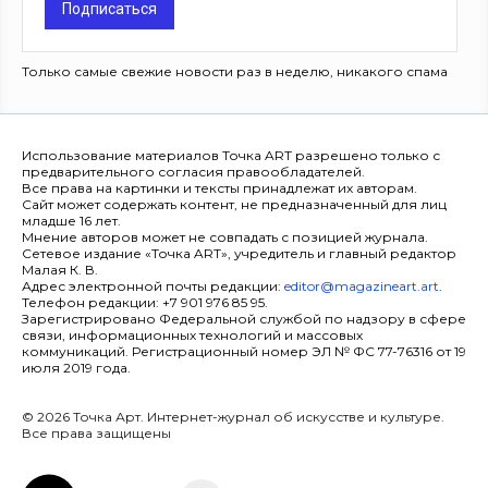
Подписаться
Только самые свежие новости раз в неделю, никакого спама
Использование материалов Точка ART разрешено только с
предварительного согласия правообладателей.
Все права на картинки и тексты принадлежат их авторам.
Сайт может содержать контент, не предназначенный для лиц
младше 16 лет.
Мнение авторов может не совпадать с позицией журнала.
Сетевое издание «Точка ART», учредитель и главный редактор
Малая К. В.
Адрес электронной почты редакции:
editor@magazineart.art
.
Телефон редакции: +7 901 976 85 95.
Зарегистрировано Федеральной службой по надзору в сфере
связи, информационных технологий и массовых
коммуникаций. Регистрационный номер ЭЛ № ФС 77-76316 от 19
июля 2019 года.
© 2026 Точка Арт. Интернет-журнал об искусстве и культуре.
Все права защищены