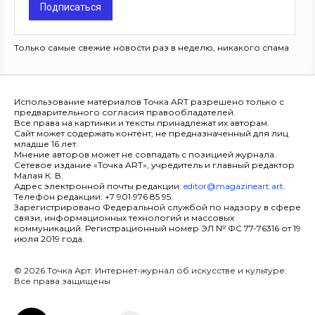
Подписаться
Только самые свежие новости раз в неделю, никакого спама
Использование материалов Точка ART разрешено только с
предварительного согласия правообладателей.
Все права на картинки и тексты принадлежат их авторам.
Сайт может содержать контент, не предназначенный для лиц
младше 16 лет.
Мнение авторов может не совпадать с позицией журнала.
Сетевое издание «Точка ART», учредитель и главный редактор
Малая К. В.
Адрес электронной почты редакции:
editor@magazineart.art
.
Телефон редакции: +7 901 976 85 95.
Зарегистрировано Федеральной службой по надзору в сфере
связи, информационных технологий и массовых
коммуникаций. Регистрационный номер ЭЛ № ФС 77-76316 от 19
июля 2019 года.
© 2026 Точка Арт. Интернет-журнал об искусстве и культуре.
Все права защищены